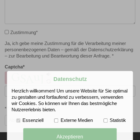
Zustimmung
*
Ja, ich gebe meine Zustimmung für die Verarbeitung meiner
personenbezogenen Daten – gemäß der Datenschutzerklärung
– zur Bearbeitung und Beantwortung dieser Anfrage. *
Captcha
*
Datenschutz
Herzlich willkommen! Um unsere Website für Sie optimal
zu gestalten und fortlaufend zu verbessern, verwenden
wir Cookies. So können wir Ihnen das bestmögliche
* Pflichtfelder
Nutzererlebnis bieten.
Absenden
Essenziell
Externe Medien
Statistik
Akzeptieren