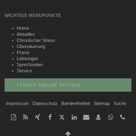
WICHTIGE MENÜPUNKTE
Home
Aktuelles
Chronischer Stress
Übersäuerung
Praxis
Leistungen
Sprechzeiten
Service
TERMIN ONLINE BUCHEN
Impressum
Datenschutz
Barrierefreiheit
Sitemap
Suche
Diese
RSS-
Auf
Auf
Auf
Auf
Per
vCard
Auf
tel
Seite
Feed
Xing
Facebook
Twitter
LinkedIn
Mail
speichern
Whatsap
als
mitteilen
teilen
teilen
teilen
empfehlen
teilen
Nach
PDF