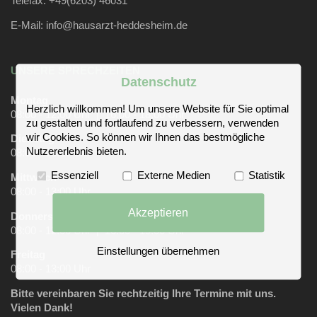
Telefax: +49(6203) 46031
E-Mail:
info@hausarzt-heddesheim.de
UNSERE SPRECHZEITEN
Datenschutz
Montag
Herzlich willkommen! Um unsere Website für Sie optimal
08:00 - 12:00 Uhr | 16:00 - 18:00 Uhr
zu gestalten und fortlaufend zu verbessern, verwenden
wir Cookies. So können wir Ihnen das bestmögliche
Dienstag
Nutzererlebnis bieten.
08:00 - 13:00 Uhr
Essenziell
Externe Medien
Statistik
Mittwoch
08:00 - 13:00 Uhr
Akzeptieren
Donnerstag
08:00 - 12:00 Uhr | 16:00 - 19:00 Uhr
Einstellungen übernehmen
Freitag
08:00 - 13:00 Uhr
Bitte vereinbaren Sie rechtzeitig Ihre Termine mit uns.
Vielen Dank!